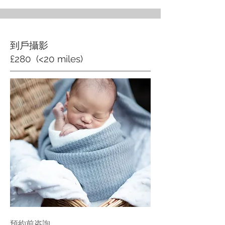
到戶攝影
£280 (<20 miles)
預約前咨詢